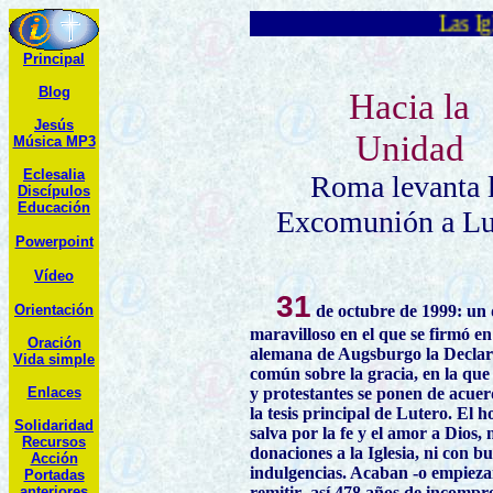
Las Iglesias C
Principal
Blog
Hacia la
Jesús
Unidad
Música MP3
Eclesalia
Roma levanta 
Discípulos
Educación
Excomunión a Lu
Powerpoint
Vídeo
31
Orientación
de octubre de 1999: un d
maravilloso en el que se firmó en
Oración
alemana de Augsburgo la Declar
Vida simple
común sobre la gracia, en la que 
Enlaces
y protestantes se ponen de acue
la tesis principal de Lutero. El 
Solidaridad
salva por la fe y el amor a Dios, 
R
ecursos
donaciones a la Iglesia, ni con bu
Acción
indulgencias. Acaban -o empieza
Portadas
anteriores
remitir- así 478 años de incompr