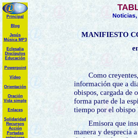
TABL
Noticias
Principal
Blog
MANIFIESTO C
Jesús
Música MP3
e
Eclesalia
Discípulos
Educación
Powerpoint
Como creyentes,
Vídeo
información que a dia
Orientación
obispos, cargada de 
Oración
forma parte de la esp
Vida simple
tiempo por el obispo
Enlaces
Solidaridad
Emisora que insu
R
ecursos
Acción
manera y desprecia a
Portadas
anteriores