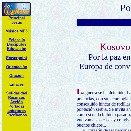
Po
Principal
Jesús
Música MP3
Eclesalia
Kosovo
Discípulos
Educación
Por la paz e
Powerpoint
Europa de conv
Orientación
Oración
Enlaces
L
a guerra se ha detenido. L
Solidaridad
R
ecursos
potencias, con su tecnología m
Acción
conseguido hincar de rodillas 
Portadas
población serbia. Se invita ah
anteriores
como si nada hubiera pasado,
Escríbenos
vuelvan a sus casas y convi
buenos chicos...
El corazón de las personas