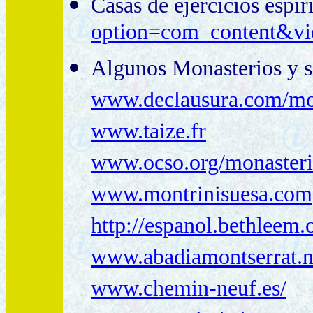
Casas de ejercicios espir
option=com_content&v
Algunos M
onasterios
y s
www.declausura.com/mon
www.taize.fr
www.ocso.org/monasterio
www.montrinisuesa.com
http://espanol.bethleem.
www.abadiamontserrat.n
www.chemin-neuf.es/