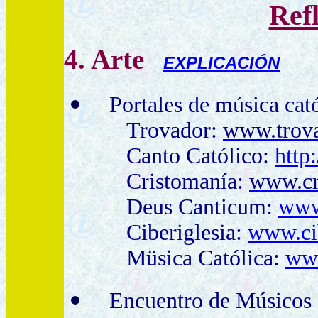
Refl
4. Arte
EXPLICACIÓN
Portales de música cató
Trovador:
www.trov
Canto Católico:
http
Cristomanía:
www.cr
Deus Canticum:
www
Ciberiglesia:
www.cib
Müsica Católica:
www
Encuentro de Músicos 