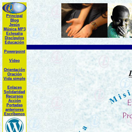
Principal
Blog
Jesús
Música MP3
Eclesalia
Discípulos
Educación
Dir
Powerpoint
Vídeo
Orientación
Oración
Vida simple
Enlaces
Solidaridad
R
ecursos
Acción
Portadas
anteriores
Escríbenos