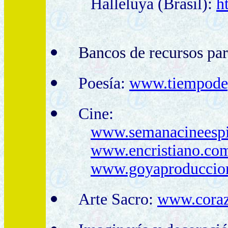
Halleluya (Brasil):
h
Bancos de recursos par
Poesía:
www.tiempode
Cine
:
www.semanacineespir
www.encristiano.co
www.goyaproduccio
Arte Sacro:
www.corazo