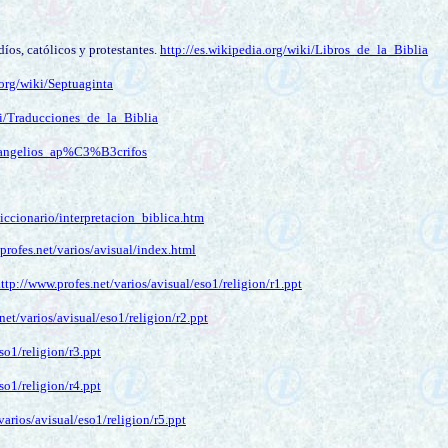
íos, católicos y protestantes.
http
://es.wikipedia.org/wiki/Libros_de_la_Biblia
.org/wiki/Septuaginta
ki/Traducciones_de_la_Biblia
Evangelios_ap%C3%B3crifos
iccionario/interpretacion_biblica.htm
profes.net/varios/avisual/index.html
ttp://www.profes.net/varios/avisual/eso1/religion/r1.ppt
net/varios/avisual/eso1/religion/r2.ppt
so1/religion/r3.ppt
so1/religion/r4.ppt
varios/avisual/eso1/religion/r5.ppt