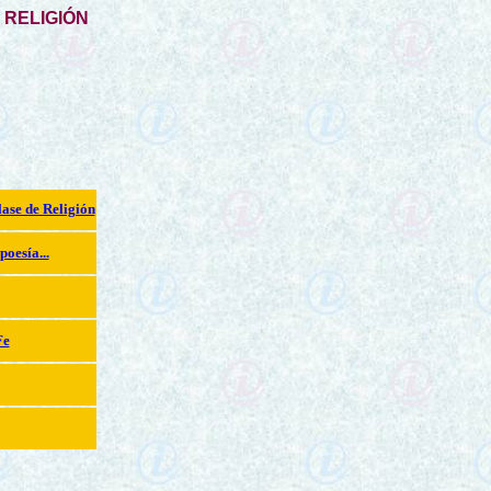
 RELIGIÓN
lase de Religión
poesía...
Fe