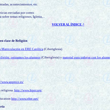
tadas, acontecimientos, etc.
icias enviadas por correo
 sobre temas religiosos, Iglesia,...
VOLVER AL ÍNDICE ^
n clase de Religión
la Matriculación en ERE Católica
(Ciberiglesia)
eligión: opinamos los alumnos
(Ciberiglesia) y
material para trabajar con los alumn
://www.apprece.es/
 religiosa.
http://www.feper.org/
ducation
http://www.eftre.net/
oria