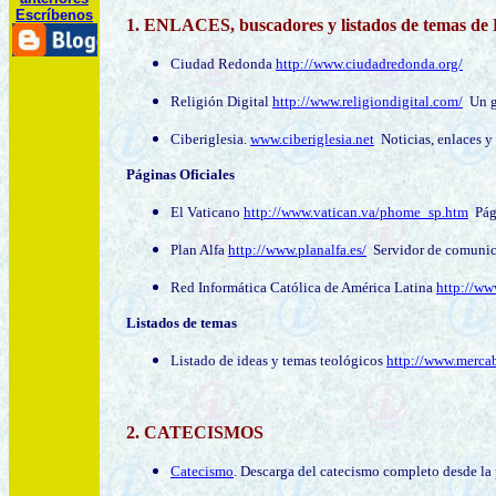
Escríbenos
1. ENLACES
, buscadores y listados de temas de
Ciudad Redonda
http://www.ciudadredonda.org/
Religión Digital
http://www.religiondigital.com/
Un g
Ciberiglesia.
www.ciberiglesia.net
Noticias, enlaces y 
Páginas Oficiales
El Vaticano
http://www.vatican.va/phome_sp.htm
Pági
Plan Alfa
http://www.planalfa.es/
Servidor de comunicac
Red Informática Católica de América Latina
http://www
Listados de temas
Listado de ideas y temas teológicos
http://www.mercab
2. CATECISMOS
Catecismo
. Descarga del catecismo completo desde la