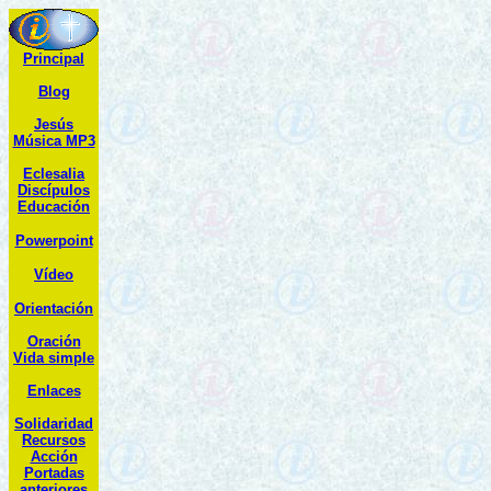
Principal
Blog
Jesús
Música MP3
Eclesalia
Discípulos
Educación
Powerpoint
Vídeo
Orientación
Oración
Vida simple
Enlaces
Solidaridad
R
ecursos
Acción
Portadas
anteriores