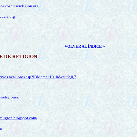
w.vozclasereligion.org
cuela.org
VOLVER AL ÍNDICE ^
E DE RELIGIÓN
svivos.net/libros.asp?IDMarca=1010&est=2,0,7
sreligiones/
sreligion.blogspot.com/
tm