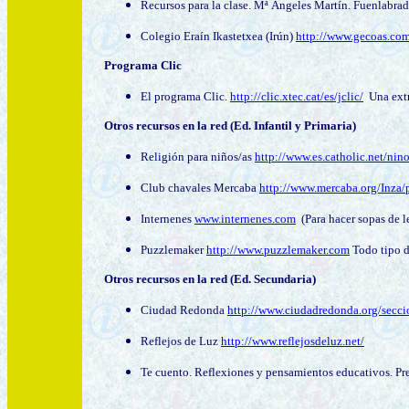
R
ecursos para la clase.
Mª Ángeles Martín. Fuenlabra
Colegio Eraín Ikastetxea (Irún)
http://www.gecoas.com
Programa
Clic
El programa Clic.
http://clic.xtec.cat/es/jclic/
Una extr
Otros recursos en la red (Ed. Infantil y Primaria)
Religión para niños/as
http://www.es.catholic.net/nin
Club chavales Mercaba
http://www.mercaba.org/Inza/
Internenes
www.internenes.com
(Para hacer sopas de le
Puzzlemaker
http://www.puzzlemaker.com
Todo tipo de
Otros recursos en la red (Ed. Secundaria)
Ciudad Redonda
http://www.ciudadredonda.org/secci
Reflejos de Luz
http://www.reflejosdeluz.net/
Te cuento. Reflexiones y pensamientos educativos. Pre