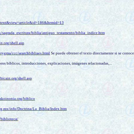
ontent&view=article&id=186&Itemid=13
x/sagrada_escritura/biblia/antiguo_testamento/biblia_indice.htm
n.org/shell.asp
rygma/ccc/searchbibliaes.html
Se puede obtener el texto directamente si se conoce
ibros bíblicos, introducciones,
explicaciones, imágenes relacionadas,...
bicain.org/shell.asp
skoinonia.org/biblico
rg.mx/info/Doctrina/La_Biblia/Index.htm
/biblioteca/