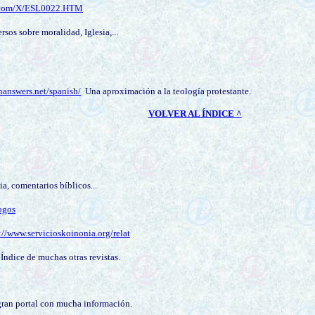
xt.com/X/ESL0022.HTM
os sobre moralidad, Iglesia,...
nanswers.net/spanish/
Una aproximación a la teología protestante
.
VOLVER AL ÍNDICE ^
a, comentarios bíblicos...
ogos
://www.servicioskoinonia.org/relat
Índice de muchas otras revistas.
an portal con mucha información.