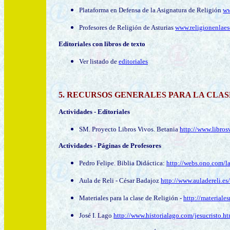
Plataforma en Defensa de la Asignatura de Religión
ww
Profesores de Religión de Asturias
www.religionenlaes
Editoriales con libros de texto
Ver listado de
editoriales
5
.
RECURSOS
GENERALES
PARA LA CLAS
Actividades
-
Editoriales
SM. Proyecto Libros Vivos. Betania
http://www.libro
Actividades
- Páginas de Profesores
Pedro Felipe
. Biblia Didáctica:
http://webs.ono.com/la
Aula de Reli - César Badajoz
http://www.auladereli.es/
Materiales para la clase de Religión -
http://materiale
José I. Lago
http://www.historialago.com/jesucristo.h