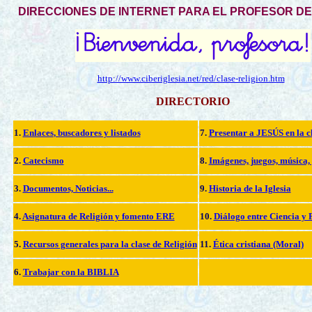
DIRECCIONES DE INTERNET PARA EL PROFESOR DE
http://www.ciberiglesia.net/red/clase-religion.htm
DIRECTORIO
1.
Enlaces
, buscadores y listados
7.
Presentar a JESÚS en la c
2.
Catecismo
8.
Imágenes, juegos, música, 
3.
Documentos, Noticias...
9
.
Historia de la Iglesia
4.
Asignatura de Religión y fomento ERE
1
0
.
Diálogo entre Ciencia y 
5.
Recursos generales para la clase de Religión
11
.
Ética cristiana (Moral)
6.
Trabajar con la BIBLIA