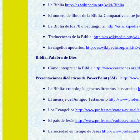
La Biblia
http://es.wikipedia.org/wiki/Biblia
El número de libros de la Biblia. Comparativa entre jud
La Biblia de los 70 o Septuaginta.
http://es.wikipedia
Traducciones de la Biblia:
http://es.wikipedia.org/wi
Evangelios apócrifos:
http://es.wikipedia.org/wiki/
Biblia, Palabra de Dios
Cómo interpretar la Biblia
http://www.corazones.org/d
Presentaciones didácticas de PowerPoint (SM)
http://www.
La Biblia: cronología, géneros literarios, buscar citas
h
El mensaje del Antiguo Testamento
http://www.profes.
Los Evangelios
http://www.profes.net/varios/avisual/e
El país de Jesús
http://www.profes.net/varios/avisual/e
La sociedad en tiempo de Jesús
http://www.profes.net/