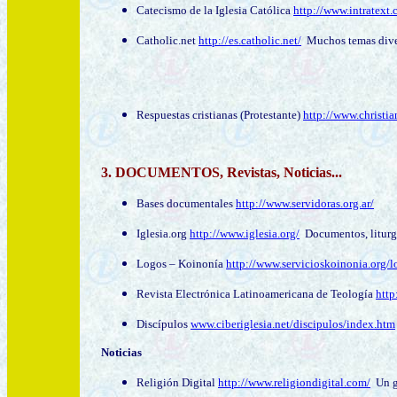
Catecismo de la Iglesia Católica
http://www.intrate
Catholic.net
http://es.catholic.net/
Muchos temas divers
Respuestas cristianas (Protestante)
http://www.christia
3. DOCUMENTOS
,
Revistas
, Noticias...
Bases documentales
http://www.servidoras.org.ar/
Iglesia.org
http://www.iglesia.org/
Documentos, liturgi
Logos – Koinonía
http://www.servicioskoinonia.org/l
Revista Electrónica Latinoamericana de Teología
http
Discípulos
www.ciberiglesia.net/discipulos/index.htm
Noticias
Religión Digital
http://www.religiondigital.com/
Un gr