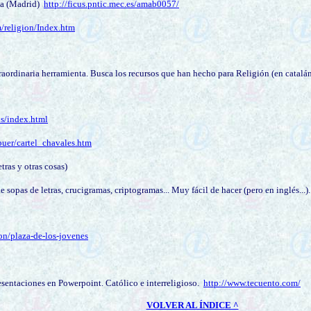
da (Madrid)
http://ficus.pntic.mec.es/amab0057/
/religion/Index.htm
aordinaria herramienta. Busca los recursos que han hecho para Religión (en catalán
os/index.html
puer/cartel_chavales.htm
tras y otras cosas)
 sopas de letras, crucigramas, criptogramas... Muy fácil de hacer (pero en inglés...).
on/plaza-de-los-jovenes
sentaciones en Powerpoint. Católico e interreligioso.
http://www.tecuento.com/
VOLVER AL ÍNDICE ^