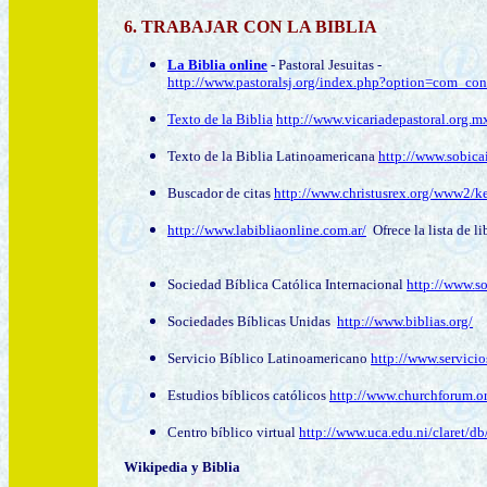
6. TRABAJAR CON LA BIBLIA
La Biblia online
- Pastoral Jesuitas -
http://www.pastoralsj.org/index.php?option=com_c
Texto de la Biblia
http://www.vicariadepastoral.org.m
Texto de la Biblia Latinoamericana
http://www.sobicai
Buscador de citas
http://www.christusrex.org/www2/ke
http://www.labibliaonline.com.ar/
Ofrece la lista de l
Sociedad Bíblica Católica Internacional
http://www.so
Sociedades Bíblicas Unidas
http://www.biblias.org/
Servicio Bíblico Latinoamericano
http://www.servicio
Estudios bíblicos católicos
http://www.churchforum.o
Centro bíblico virtual
http://www.uca.edu.ni/claret/db
Wikipedia y Biblia