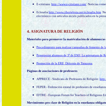
E-cristians
http://www.e-cristians.com/
Noticias comen
Eclesalia
http://www.ciberiglesia.net/eclesalia.htm
Not
electrónico con artículos recién publicados en la prensa
4
.
ASIGNATURA DE RELIGIÓN
Materiales para promover la matriculación de alumnos/as e
Procedimiento para realizar campañas de fomento de 
Powerpoint alumnos de 3º de ESO: La asignatura de R
Promoción de la ERE, Diócesis de Tarazona
.
Páginas de asociaciones de profesores
APPRECE - Sindicato de Profesores de Religión:
http
FEPER - Federación estatal de profesores de enseñanza
EFTRE - European Forum for Teachers of Religious E
Movimientos pro clase de Religión en la enseñanza obligat