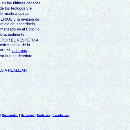
 en las últimas décadas
de los teólogos y el
e miedo a opinar.
RIOS y la revisión de
ercicio del sacerdocio,
menzado en el Concilio
do actualmente.
L POR EL RESPETO A
stos claros de la
por una
vida más
ta que se deteriora
S A REALIZAR
|
Solidaridad
|
Recursos
|
Portadas
|
Escríbenos