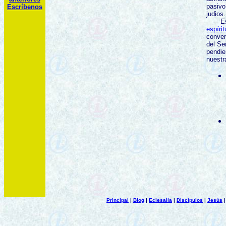
pasivo
Escríbenos
judios.
Esto 
espírit
conver
del Se
pendie
nuestr
Principal
|
Blog
|
Eclesalia
|
Discípulos
|
Jesús