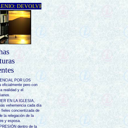
NIO: DEVOLVER LO ROBADO
has
turas
entes
ENCIAL POR LOS
oficialmente pero con
a realidad y el
tianos.
JER EN LA IGLESIA,
 más vehemencia cada día
fieles concientizada de
 de la relegación de la
dre y esposa.
RESIÓN dentro de la