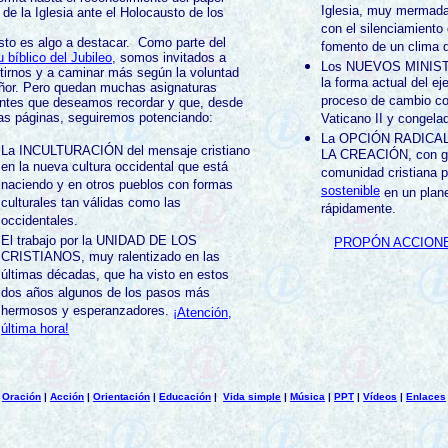
Iglesia, muy mermada
 de la Iglesia ante el Holocausto de los
con el silenciamiento 
es algo a destacar. Como parte del
fomento de un clima d
u bíblico del Jubileo
, somos invitados a
Los NUEVOS MINISTE
tirnos y a caminar más según la voluntad
la forma actual del ej
ñor. Pero quedan muchas asignaturas
proceso de cambio co
ntes que deseamos recordar y que, desde
as páginas, seguiremos potenciando:
Vaticano II y congela
La OPCIÓN RADICA
La INCULTURACIÓN del mensaje cristiano
LA CREACIÓN, con ge
en la nueva cultura occidental que está
comunidad cristiana 
naciendo y en otros pueblos con formas
sostenible
en un plane
culturales tan válidas como las
rápidamente.
occidentales.
El trabajo por la UNIDAD DE LOS
PROPÓN ACCIONE
CRISTIANOS, muy ralentizado en las
últimas décadas, que ha visto en estos
dos años algunos de los pasos más
hermosos y esperanzadores.
¡Atención,
última hora!
|
Oración
|
Acción
|
Orientación
|
Educación
|
Vida simple
|
Música
|
PPT
|
Vídeos
|
Enlaces