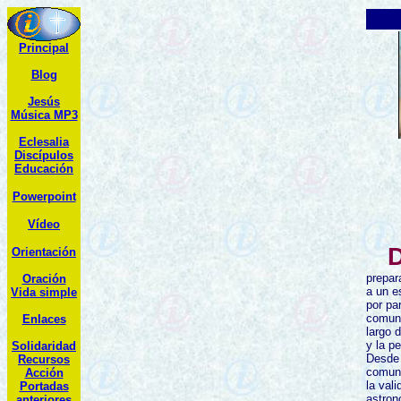
Principal
Blog
Jesús
Música MP3
Eclesalia
Discípulos
Educación
Powerpoint
Vídeo
Orientación
prepar
Oración
a un e
Vida simple
por pa
comuni
Enlaces
largo 
y la p
Solidaridad
Desde 
R
ecursos
comuni
Acción
la val
Portadas
astron
anteriores