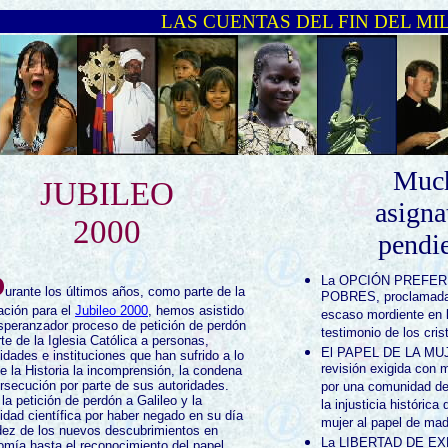
LAS CUENTAS DEL FIN DEL MILE
Muc
JUBILEO
asigna
2000
pendi
D
La OPCIÓN PREFER
urante los últimos años, como parte de la
POBRES, proclamada 
ación para el
Jubileo 2000
, hemos asistido
escaso mordiente en l
speranzador proceso de petición de perdón
testimonio de los cris
rte de la Iglesia Católica a personas,
El PAPEL DE LA MU
dades e instituciones que han sufrido a lo
revisión exigida con
de la Historia la incomprensión, la condena
ersecución por parte de sus autoridades.
por una comunidad de 
la petición de perdón a Galileo y la
la injusticia histórica
dad científica por haber negado en su día
mujer al papel de ma
idez de los nuevos descubrimientos en
La LIBERTAD DE EXP
omía hasta el reconocimiento del papel